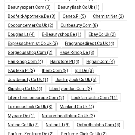
Beautyexpert.com
(3)
Beautyflash.co.uk
(1)
Bodfeld-Apotheke.de
(3)
Ceneo.pl
(5)
Chemist.net
(2)
Cocooncenter.co.uk
(2)
Cultbeauty.com
(8)
Douglas.lt
(4)
E-Beautyshop.ee
(1)
Ebay.co.uk
(2)
Expresschemist.co.uk
(3)
Fragrancedirect.co.uk
(4)
Gorgeousshop.com
(2)
Hagel-Shop.de
(3)
Hair-Shop.com
(4)
Hairstore.pl
(4)
Hqhair.com
(4)
I-Apteka.pl
(3)
Iherb.com
(8)
Ipill.de
(3)
Justbeauty.co.uk
(1)
Justmylook.co.uk
(5)
Klipshop.co.uk
(4)
Libertylondon.com
(2)
Lifeextensioneurope.com
(2)
Lookfantastic.com
(11)
Luxuriouslook.co.uk
(3)
Mankind.co.uk
(4)
Mycare.de
(1)
Natureshealthbox.co.uk
(2)
Notino.co.uk
(7)
Notino.lt
(9)
Oxfordbiolabs.com
(4)
Parfum-Zentrum.de
(2)
Perfume-Click.co.uk
(2)