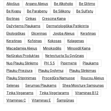
Alijošius
Argano Aliejus
Be Alkoholio
Be Glitimo
Be Kvapų
Be Parabenų
Be Silikonų
Be Sulfatų
Biotinas
Cinkas
Crescina Kaina
Dažytiems Plaukams
Dermatologiškai Patikrinta
Ekologiškas
Glicerinas
Jojoba Aliejus
Keratinas
Keratinas
Kofeinas
Kokosas
Kolagenas
Macadamija Aliejus
Minoksidilis
Minoxidil Kaina
Natūralus Produktas
Netestuota Su Gyvūnais
Nuo Plaukų Slinkimo
PH: 5.5
Pipirmėtė
Plaukams
Plauku-Prieziura
Plaukų Gydymui
Plaukų Slinkimas
Plaukų Stiprinimas
Procedūra Namuose
Roucou Aliejus
Selenas
Serumas Plaukams
Shea Moisture Sampunas
Tinka Veganams
Tinka Vegetarams
Vitaminas B12
Vitaminas C
Vitaminas E
Šampūnas