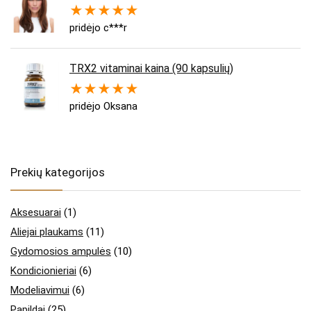
★
★
★
★
★
pridėjo c***r
TRX2 vitaminai kaina (90 kapsulių)
★
★
★
★
★
pridėjo Oksana
Prekių kategorijos
Aksesuarai
(1)
Aliejai plaukams
(11)
Gydomosios ampulės
(10)
Kondicionieriai
(6)
Modeliavimui
(6)
Papildai
(25)