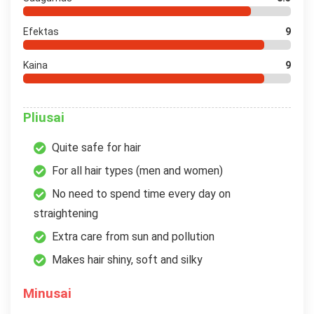
Efektas
9
Kaina
9
Pliusai
Quite safe for hair
For all hair types (men and women)
No need to spend time every day on
straightening
Extra care from sun and pollution
Makes hair shiny, soft and silky
Minusai