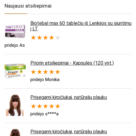
Naujausi atsiliepimai
Biotebal max 60 tablečių iš Lenkijos su siuntimu
į LT
★
★
★
★
★
pridėjo As
Priorin atsiliepimai - Kapsulės (120 vnt.)
★
★
★
★
★
pridėjo Monika
Prisegami kirpčiukai, natūralių plaukų
★
★
★
★
★
pridėjo s****a
Prisegami kirpčiukai, natūralių plaukų