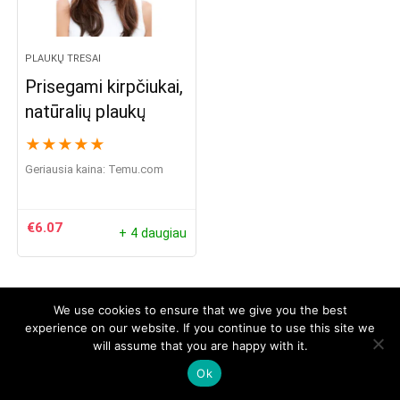
PLAUKŲ TRESAI
Prisegami kirpčiukai,
natūralių plaukų
★
★
★
★
★
Geriausia kaina:
temu.com
€
6.07
+ 4 daugiau
We use cookies to ensure that we give you the best
experience on our website. If you continue to use this site we
© 2026 geriausia-plaukams.lt. Visos teisės saugomos
will assume that you are happy with it.
Facebook Grupė
Disclaimer
info@geriausia-plaukams.lt
Ok