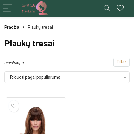
Pradžia
Plaukų tresai
ks
Plaukų tresai
na
na
Filter
Rezultatų: 1
Rikiuoti pagal populiarumą