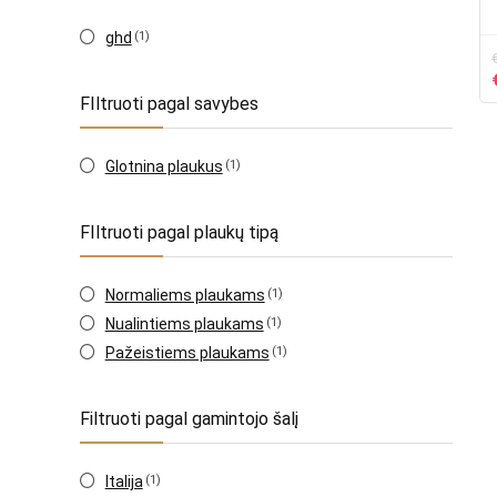
ghd
(1)
FIltruoti pagal savybes
Glotnina plaukus
(1)
FIltruoti pagal plaukų tipą
Normaliems plaukams
(1)
Nualintiems plaukams
(1)
Pažeistiems plaukams
(1)
Filtruoti pagal gamintojo šalį
Italija
(1)