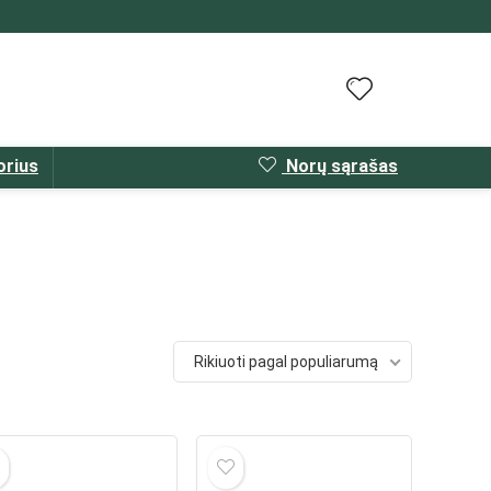
orius
Norų sąrašas
Rikiuoti pagal populiarumą