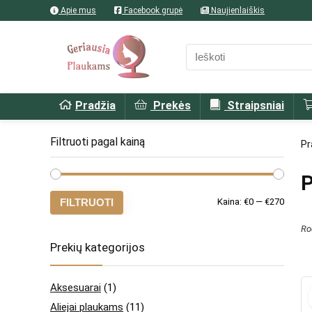
Apie mus
Facebook grupė
Naujienlaiškis
Pradžia
Prekės
Straipsniai
Filtruoti pagal kainą
Pr
P
Min
Maks
FILTRUOTI
Kaina:
€0
—
€270
kaina
kaina
Rod
Prekių kategorijos
Aksesuarai
(1)
Aliejai plaukams
(11)