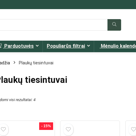
Parduotuvės
Populiarūs filtrai
Mėnulio kalend
adžia
Plaukų tiesintuvai
laukų tiesintuvai
omi visi rezultatai: 4
- 15%