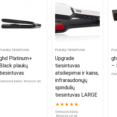
PLAUKŲ TIESINTUVAI
PLAUKŲ TIESINTUVAI
PLA
ghd Platinum+
Upgrade
gh
Black plaukų
tiesintuvas
– 
tiesintuvas
atsiliepimai ir kaina,
Ger
infraraudonųjų
Geriausia kaina:
Amazon.de
spindulių
tiesintuvas LARGE
★
★
★
★
★
Geriausia kaina:
Amazon.co.uk