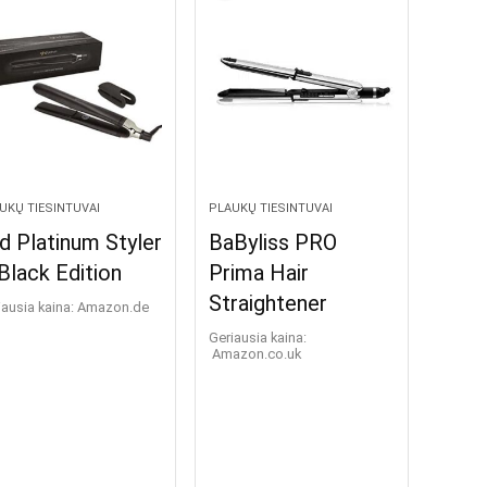
UKŲ TIESINTUVAI
PLAUKŲ TIESINTUVAI
d Platinum Styler
BaByliss PRO
Black Edition
Prima Hair
Straightener
iausia kaina:
Amazon.de
Geriausia kaina:
Amazon.co.uk