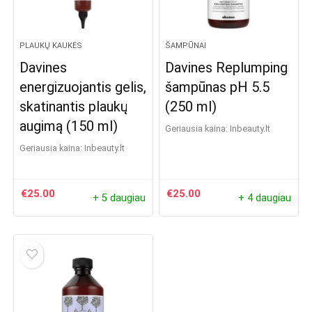
PLAUKŲ KAUKĖS
ŠAMPŪNAI
Davines
Davines Replumping
energizuojantis gelis,
šampūnas pH 5.5
skatinantis plaukų
(250 ml)
augimą (150 ml)
Geriausia kaina:
inbeauty.lt
Geriausia kaina:
inbeauty.lt
€
25.00
€
25.00
+ 5 daugiau
+ 4 daugiau