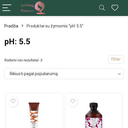
Pradžia
Produktai su žymomis “pH: 5.5”
ks
pH: 5.5
na
na
Filter
Rodomi visi rezultatai: 3
Rikiuoti pagal populiarumą