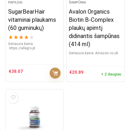
PAPILDAI
ŠAMPŪNAI
SugarBearHair
Avalon Organics
vitaminai plaukams
Biotin B-Complex
(60 guminukų)
plaukų apimtį
didinantis šampūnas
★
★
★
★
★
(414 ml)
Geriausia kaina:
https://allegro.pl
Geriausia kaina:
Amazon.co.uk
€
38.07
€
20.89
+ 2 daugiau