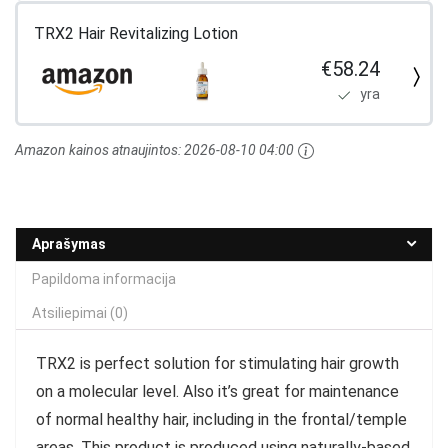
TRX2 Hair Revitalizing Lotion
€58.24
yra
Amazon kainos atnaujintos:
2026-08-10 04:00
Aprašymas
Papildoma informacija
Atsiliepimai (0)
TRX2 is perfect solution for stimulating hair growth
on a molecular level. Also it’s great for m
aintenance
of normal healthy hair, including in the frontal/temple
areas. This
product is produced using naturally-based