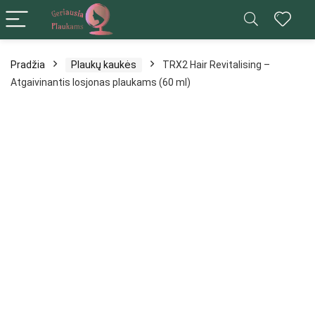
Pradžia
Plaukų kaukės
TRX2 Hair Revitalising –
Atgaivinantis losjonas plaukams (60 ml)