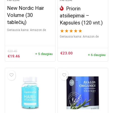
PAPILDAI
PAPILDAI
New Nordic Hair
Priorin
Volume (30
atsiliepimai –
tablečių)
Kapsulės (120 vnt.)
Geriausia kaina:
Amazon.de
★
★
★
★
★
Geriausia kaina:
amazon.de
€
20.45
€
23.00
+ 5 daugiau
+ 6 daugiau
Original
Current
€
19.46
price
price
was:
is:
€20.45.
€19.46.