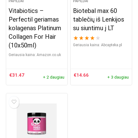
PAPILDAI
PAPILDAI
Vitabiotics –
Biotebal max 60
Perfectil geriamas
tablečių iš Lenkijos
kolagenas Platinum
su siuntimu į LT
Collagen For Hair
★
★
★
★
★
(10x50ml)
Geriausia kaina:
abcapteka.pl
Geriausia kaina:
Amazon.co.uk
€
31.47
€
14.66
+ 2 daugiau
+ 3 daugiau