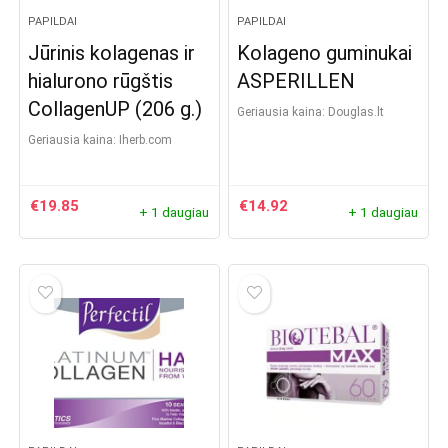
PAPILDAI
PAPILDAI
Jūrinis kolagenas ir
Kolageno guminukai
hialurono rūgštis
ASPERILLEN
CollagenUP (206 g.)
Geriausia kaina:
douglas.lt
Geriausia kaina:
iherb.com
€
19.85
€
14.92
+ 1 daugiau
+ 1 daugiau