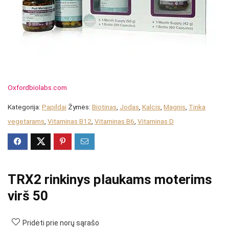
Oxfordbiolabs.com
Kategorija:
Papildai
Žymės:
Biotinas
,
Jodas
,
Kalcis
,
Magnis
,
Tinka
vegetarams
,
Vitaminas B12
,
Vitaminas B6
,
Vitaminas D
TRX2 rinkinys plaukams moterims
virš 50
Pridėti prie norų sąrašo