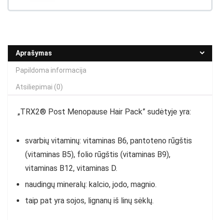
Aprašymas
Papildoma informacija
Atsiliepimai (0)
„TRX2® Post Menopause Hair Pack” sudėtyje yra:
svarbių vitaminų: vitaminas B6, pantoteno rūgštis
(vitaminas B5), folio rūgštis (vitaminas B9),
vitaminas B12, vitaminas D.
naudingų
mineralų: kalcio, jodo, magnio.
t
aip pat yra sojos, lignanų iš linų sėklų.