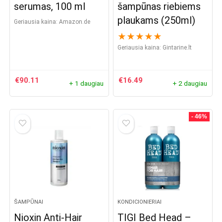
serumas, 100 ml
šampūnas riebiems
plaukams (250ml)
Geriausia kaina:
amazon.de
★
★
★
★
★
Geriausia kaina:
gintarine.lt
€
90.11
€
16.49
+ 1 daugiau
+ 2 daugiau
- 46%
ŠAMPŪNAI
KONDICIONIERIAI
Nioxin Anti-Hair
TIGI Bed Head –