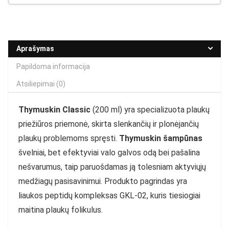
Aprašymas
Papildoma informacija
Atsiliepimai (0)
Thymuskin Classic
(200 ml) yra specializuota plaukų
priežiūros priemonė, skirta slenkančių ir plonėjančių
plaukų problemoms spręsti.
Thymuskin šampūnas
švelniai, bet efektyviai valo galvos odą bei pašalina
nešvarumus, taip paruošdamas ją tolesniam aktyviųjų
medžiagų pasisavinimui. Produkto pagrindas yra
liaukos peptidų kompleksas GKL-02, kuris tiesiogiai
maitina plaukų folikulus.