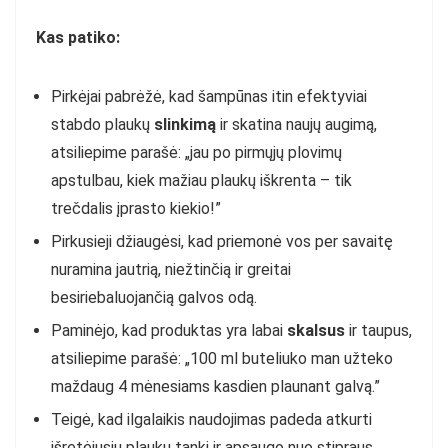
Kas patiko:
Pirkėjai pabrėžė, kad šampūnas itin efektyviai
stabdo plaukų
slinkimą
ir skatina naujų augimą,
atsiliepime parašė: „jau po pirmųjų plovimų
apstulbau, kiek mažiau plaukų iškrenta – tik
trečdalis įprasto kiekio!”
Pirkusieji džiaugėsi, kad priemonė vos per savaitę
nuramina jautrią, niežtinčią ir greitai
besiriebaluojančią galvos odą.
Paminėjo, kad produktas yra labai
skalsus
ir taupus,
atsiliepime parašė: „100 ml buteliuko man užteko
maždaug 4 mėnesiams kasdien plaunant galvą.”
Teigė, kad ilgalaikis naudojimas padeda atkurti
išretėjusių plaukų tankį ir apsaugo nuo stipraus