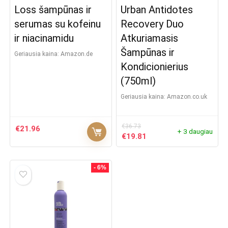
Loss šampūnas ir
Urban Antidotes
serumas su kofeinu
Recovery Duo
ir niacinamidu
Atkuriamasis
Šampūnas ir
Geriausia kaina:
amazon.de
Kondicionierius
(750ml)
Geriausia kaina:
Amazon.co.uk
€
36.73
€
21.96
+ 3 daugiau
Original
Current
€
19.81
price
price
was:
is:
€36.73.
€19.81.
- 6%