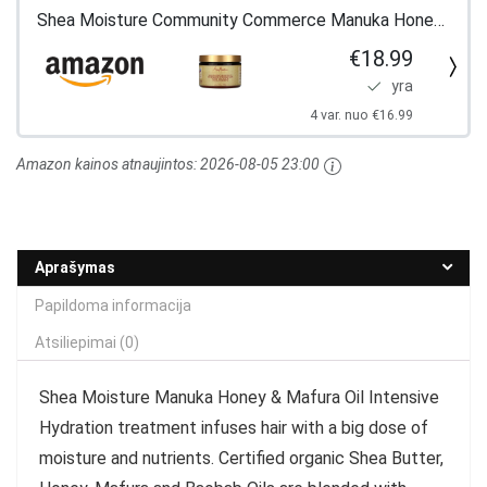
Shea Moisture Community Commerce Manuka Honey
& Mafura Oil Intensive Hydration Hair Masque 350ml
€18.99
yra
4 var. nuo €16.99
Amazon kainos atnaujintos:
2026-08-05 23:00
Aprašymas
Papildoma informacija
Atsiliepimai (0)
Shea Moisture Manuka Honey & Mafura Oil Intensive
Hydration treatment infuses hair with a big dose of
moisture and nutrients. Certified organic Shea Butter,