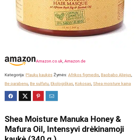
Amazon.co.uk
,
Amazon.de
Kategorija:
Plaukų kaukės
Žymės:
Afrikos figmedis
,
Baobabo Aliejus
,
Be parabenų
,
Be sulfatų
,
Ekologiškas
,
Kokosas
,
Shea moisture kaina
Shea Moisture Manuka Honey &
Mafura Oil, Intensyvi drėkinamoji
kaukė (340 g.)