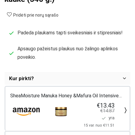
Pridėti prie norų sąrašo
Padeda plaukams tapti s
veikesniais ir stipresniais!
Apsaugo pažeistus plaukus nuo žalingo aplinkos
poveikio.
Kur pirkti?
SheaMoisture Manuka Honey &Mafura Oil Intensive
Hydration Treatment Masque Packet| 12 fl. oz.
€13.43
€14.87
yra
15 var. nuo €11.51