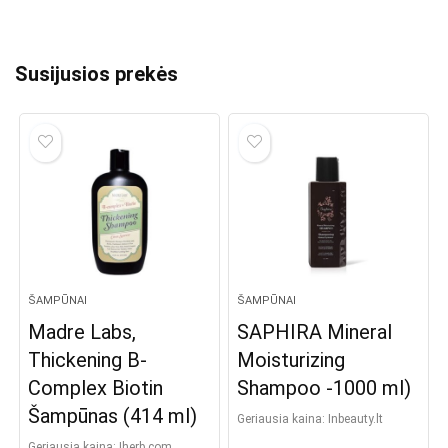
Susijusios prekės
ŠAMPŪNAI
ŠAMPŪNAI
Madre Labs,
SAPHIRA Mineral
Thickening B-
Moisturizing
Complex Biotin
Shampoo -1000 ml)
Šampūnas (414 ml)
Geriausia kaina:
inbeauty.lt
Geriausia kaina:
iherb.com