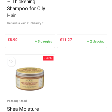
– Thickening
Shampoo for Oily
Hair
Geriausia kaina:
inbeauty.lt
€
8.90
€
11.27
+ 3 daugiau
+ 2 daugiau
- 33%
PLAUKŲ KAUKĖS
Shea Moisture