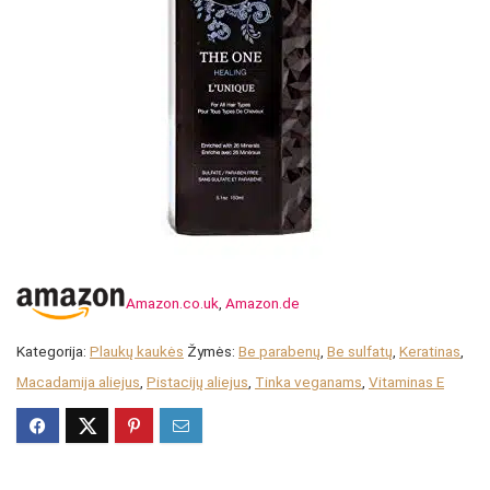
Amazon.co.uk
,
Amazon.de
Kategorija:
Plaukų kaukės
Žymės:
Be parabenų
,
Be sulfatų
,
Keratinas
,
Macadamija aliejus
,
Pistacijų aliejus
,
Tinka veganams
,
Vitaminas E