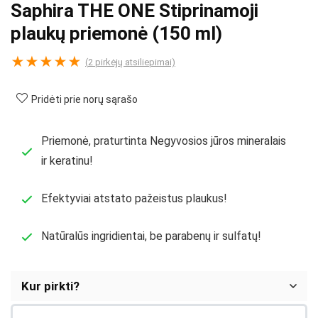
Saphira THE ONE Stiprinamoji
plaukų priemonė (150 ml)
★
★
★
★
★
(
2
pirkėjų atsiliepimai)
Pridėti prie norų sąrašo
Priemonė, praturtinta Negyvosios jūros mineralais
ir keratinu!
Efektyviai atstato pažeistus plaukus!
Natūralūs ingridientai, be parabenų ir sulfatų!
Kur pirkti?