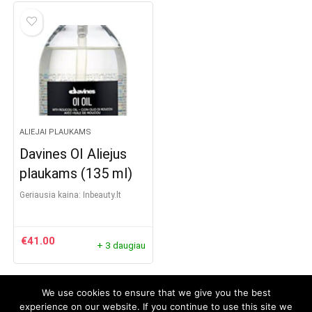
ALIEJAI PLAUKAMS
Davines OI Aliejus
plaukams (135 ml)
Geriausia kaina:
inbeauty.lt
€
41.00
+ 3 daugiau
We use cookies to ensure that we give you the best
experience on our website. If you continue to use this site we