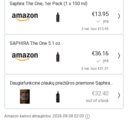
Saphira The One, 1er Pack (1 x 150 ml)
€13.95
yra
2 var. nuo €13.95
SAPHIRA The One 5.1 oz.
€36.16
yra
6 var. nuo €31.01
Daugiafunkcinė plaukų priežiūros priemonė Saphira
The One su Negyvosios jūros mineralais ir keratinu,
€32.40
150 ml
out of stock
Amazon kainos atnaujintos:
2026-08-08 02:00