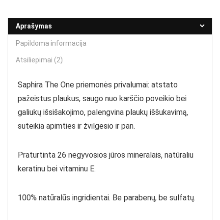
Aprašymas
Papildoma informacija
Atsiliepimai (2)
Saphira The One priemonės privalumai: atstato
pažeistus plaukus, saugo nuo karščio poveikio bei
galiukų išsišakojimo, palengvina plaukų iššukavimą,
suteikia apimties ir žvilgesio ir pan.
Praturtinta 26 negyvosios jūros mineralais, natūraliu
keratinu bei vitaminu E.
100% natūralūs ingridientai. Be parabenų, be sulfatų.