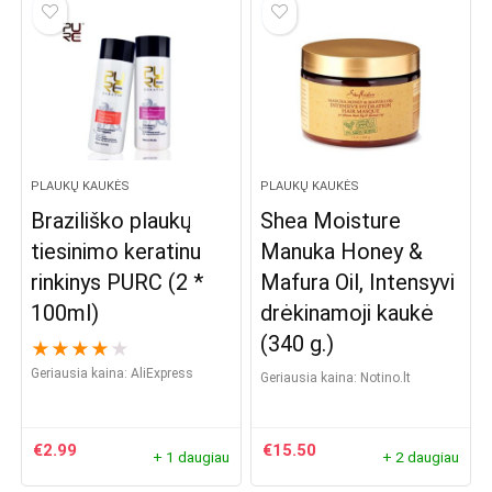
PLAUKŲ KAUKĖS
PLAUKŲ KAUKĖS
Braziliško plaukų
Shea Moisture
tiesinimo keratinu
Manuka Honey &
rinkinys PURC (2 *
Mafura Oil, Intensyvi
100ml)
drėkinamoji kaukė
(340 g.)
★
★
★
★
★
Geriausia kaina:
AliExpress
Geriausia kaina:
notino.lt
€
2.99
€
15.50
+ 1 daugiau
+ 2 daugiau