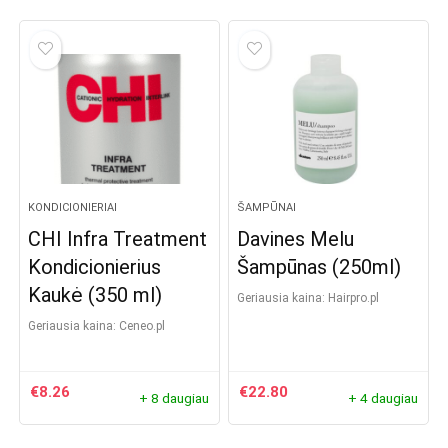
KONDICIONIERIAI
ŠAMPŪNAI
CHI Infra Treatment
Davines Melu
Kondicionierius
Šampūnas (250ml)
Kaukė (350 ml)
Geriausia kaina:
hairpro.pl
Geriausia kaina:
ceneo.pl
€
8.26
€
22.80
+ 8 daugiau
+ 4 daugiau