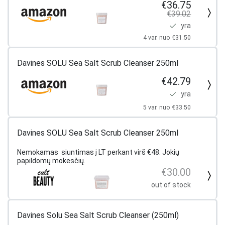
cleanser 250ml
€36.75
€39.02
yra
4 var. nuo €31.50
Davines SOLU Sea Salt Scrub Cleanser 250ml
€42.79
yra
5 var. nuo €33.50
Davines SOLU Sea Salt Scrub Cleanser 250ml
Nemokamas siuntimas į LT perkant virš €48. Jokių
papildomų mokesčių.
€30.00
out of stock
Davines Solu Sea Salt Scrub Cleanser (250ml)