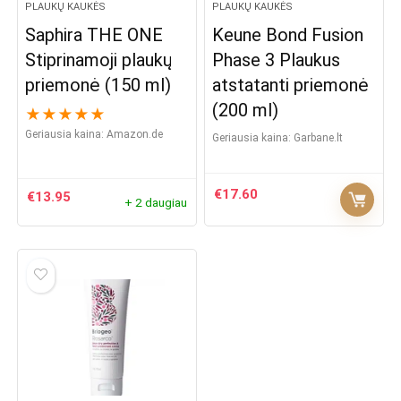
PLAUKŲ KAUKĖS
PLAUKŲ KAUKĖS
Saphira THE ONE
Keune Bond Fusion
Stiprinamoji plaukų
Phase 3 Plaukus
priemonė (150 ml)
atstatanti priemonė
(200 ml)
★
★
★
★
★
Geriausia kaina:
Amazon.de
Geriausia kaina:
garbane.lt
€
17.60
€
13.95
+ 2 daugiau