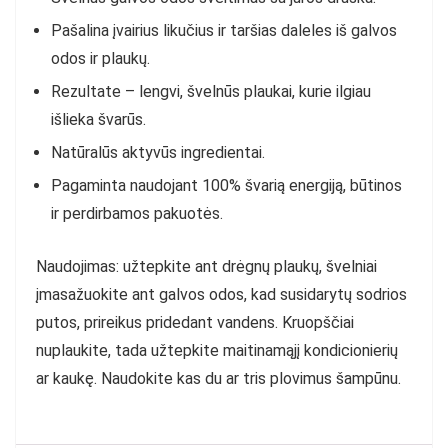
Pašalina įvairius likučius ir taršias daleles iš galvos
odos ir plaukų.
Rezultate – l
engvi, švelnūs plaukai, kurie ilgiau
išlieka švarūs.
Natūralūs aktyvūs ingredientai.
Pagaminta naudojant 100% švarią energiją,
būtinos
ir perdirbamos pakuotės.
Naudojimas: užtepkite ant drėgnų plaukų, š
velniai
įmasažuokite ant galvos odos, kad susidarytų sodrios
putos, prireikus pridedant vandens.
Kruopščiai
nuplaukite, tada užtepkite maitinamąjį kondicionierių
ar kaukę.
Naudokite kas du ar tris plovimus šampūnu.