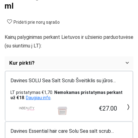
ml
Pridėti prie norų sąrašo
Kainų palyginimas perkant Lietuvos ir užsienio parduotuvėse
(su siuntimu į LT):
Kur pirkti?
Davines SOLU Sea Salt Scrub Šveitiklis su jūros
druska, 250ml
LT pristatymas €1,70.
Nemokamas pristatymas perkant
už €18
.
Daugiau info
.
€27.00
Davines Essential hair care Solu Sea salt scrub