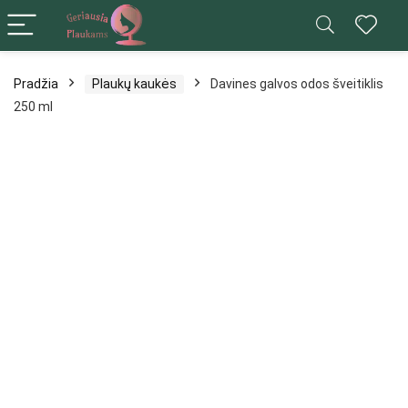
Pradžia
Plaukų kaukės
Davines galvos odos šveitiklis
250 ml