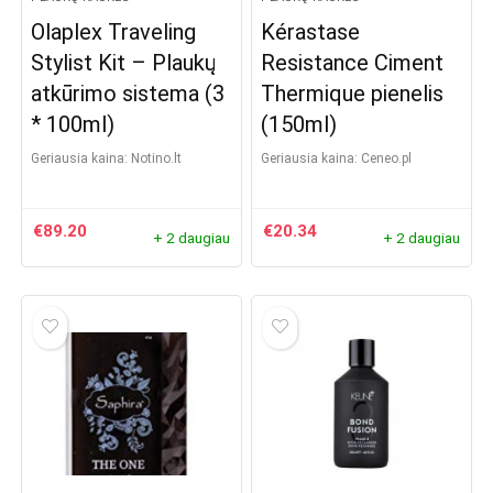
Olaplex Traveling
Kérastase
Stylist Kit – Plaukų
Resistance Ciment
atkūrimo sistema (3
Thermique pienelis
* 100ml)
(150ml)
Geriausia kaina:
notino.lt
Geriausia kaina:
ceneo.pl
€
89.20
€
20.34
+ 2 daugiau
+ 2 daugiau