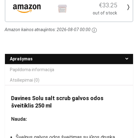
€33.25
out of stock
Amazon kainos atnaujintos:
2026-08-07 00:00
Aprašymas
Papildoma informacija
Atsiliepimai (0)
Davines
Solu salt scrub
galvos odos
šveitiklis 250 ml
N
auda:
Švelnus galvos odos šveitimas su jūros druska.