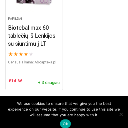
PAPILDAI
Biotebal max 60
tablečių iš Lenkijos
su siuntimu į LT
★
★
★
★
★
Geriausia kaina:
abcapteka.pl
€
14.66
+ 3 daugiau
We use cookies to ensure that we give you the best
experience on our website. If you continue to use this site we
will assume that you are happy with it.
© 2026 geriausia-plaukams.lt. Visos teisės saugomos
Facebook Grupė
Disclaimer
Ok
info@geriausia-plaukams.lt