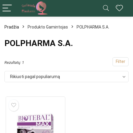
Pradžia
Produkto Gamintojas
POLPHARMA S.A.
ks
POLPHARMA S.A.
na
na
Filter
Rezultatų: 1
Rikiuoti pagal populiarumą