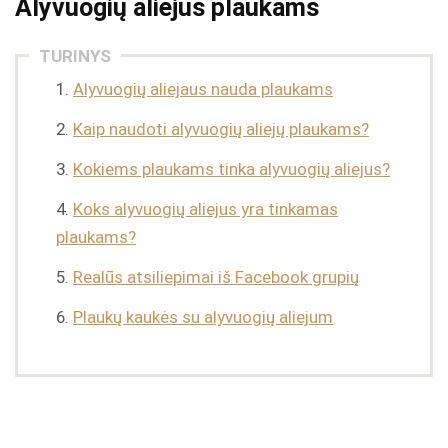
Alyvuogių aliejus plaukams
TURINYS
Alyvuogių aliejaus nauda plaukams
Kaip naudoti alyvuogių aliejų plaukams?
Kokiems plaukams tinka alyvuogių aliejus?
Koks alyvuogių aliejus yra tinkamas
plaukams?
Realūs atsiliepimai iš Facebook grupių
Plaukų kaukės su alyvuogių aliejum