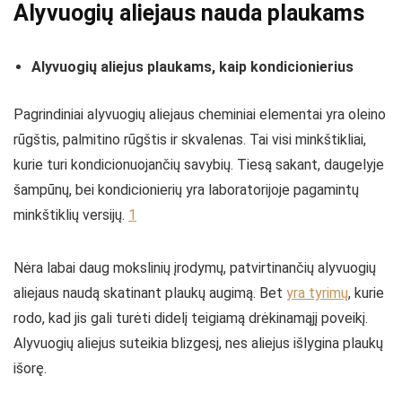
Alyvuogių aliejaus nauda plaukams
Alyvuogių aliejus plaukams, kaip kondicionierius
Pagrindiniai alyvuogių aliejaus cheminiai elementai yra oleino
rūgštis, palmitino rūgštis ir skvalenas. Tai visi minkštikliai,
kurie turi kondicionuojančių savybių. Tiesą sakant, daugelyje
šampūnų, bei kondicionierių yra laboratorijoje pagamintų
minkštiklių versijų.
1
Nėra labai daug mokslinių įrodymų, patvirtinančių alyvuogių
aliejaus naudą skatinant plaukų augimą. Bet
yra tyrimų
, kurie
rodo, kad jis gali turėti didelį teigiamą drėkinamąjį poveikį.
Alyvuogių aliejus suteikia blizgesį, nes aliejus išlygina plaukų
išorę.