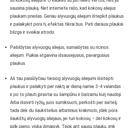
su kokosų aliejumi. O kaukės su juo nieko vertos, nes jis
sausina plauką. Net internete rašo, kad kokosų aliejus
plaukam priešas. Geriau alyvuogių aliejum ištepkit plaukus
ir palaikykit pora h, efektas tikrai bus. Pati darausi plaukai
blizga ir sveikai atrodo.
Pašildytas alyvuogių aliejus, sumaišytas su ricinos
aliejum. Puikiai atgaivina išsausėjusius, pavargusius
plaukus.
Aš tau pasiūlyčiau tiesiog alyvuogių aliejumi išsitepti
plaukus ir palaikyti per naktį ar dieną namie 3-4 valandas
ir po to plauti įprastai su šampūnu ir balzamu kurį naudoji.
Arba išsivirti ryžių, juos sumiksuoti, perkošti per sietelį,
tada dėk du šaukštelius arbatinius krakmolo, įdėk pora
šaukštų alyvuogių aliejaus, jei turi kokosų – dėl kokosų ir
įpilk pieno, viską išmaisyk. Tepk ant sausų plaukų, imk