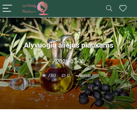
Alyvuogių aliejus plaukams
2026-07-30
780
0
Aliejai