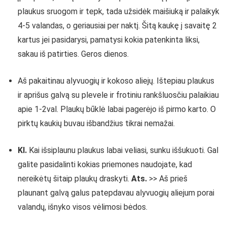
plaukus sruogom ir tepk, tada užsidėk maišiuką ir palaikyk
4-5 valandas, o geriausiai per naktį. Šitą kaukę į savaitę 2
kartus jei pasidarysi, pamatysi kokia patenkinta liksi,
sakau iš patirties. Geros dienos.
Aš pakaitinau alyvuogių ir kokoso aliejų. Ištepiau plaukus
ir aprišus galvą su plevele ir frotiniu rankšluosčiu palaikiau
apie 1-2val. Plaukų būklė labai pagerėjo iš pirmo karto. O
pirktų kaukių buvau išbandžius tikrai nemažai.
Kl.
Kai išsiplaunu plaukus labai veliasi, sunku iššukuoti. Gal
galite pasidalinti kokias priemones naudojate, kad
nereikėtų šitaip plaukų draskyti.
Ats.
>> Aš prieš
plaunant galvą galus patepdavau alyvuogių aliejum porai
valandų, išnyko visos vėlimosi bėdos.