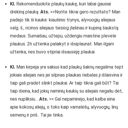
Kl.
Rekomenduokite plaukų kaukę, kuri labai gausiai
drėkiną plauką.
Ats.
>>Norite tikrai gero rezultato? Man
padėjo tik ši kaukė: kiaušinio trynys, alyvuogių aliejaus
valg. š., ricinos aliejaus tiesiog įlašinau ir kupiną šaukstą
medaus. Sumaišau, užtepu, uždengiu maistine plevele
plaukus. 2h užtenka palaikyt ir išsiplaunat. Man ilgam
užtenka, nes buvo stipriai išsausėję plaukai.
Kl.
Man kirpėja yra sakius kad plaukų šaknų negalima tept
jokiais aliejais nes jei silpnas plaukas riebalas ji išlaisvina ir
taip gali pradet slinkt plaukai. Ar taip tikrai gali būt? Tai
taip išeina, kad jokių naminių kaukių su aliejais negaliu dėt,
nes nupliksiu…
Ats.
>> Gal nepaminėjo, kad kalba eina
apie kokosų aliejų, o toks kaip varnalėšų, alyvuogių, linų
sėmenų ir pnš.. Tai jie tinka.