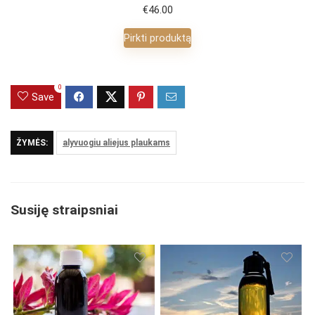
€
46.00
Pirkti produktą
0
Save
ŽYMĖS:
alyvuogiu aliejus plaukams
Susiję straipsniai