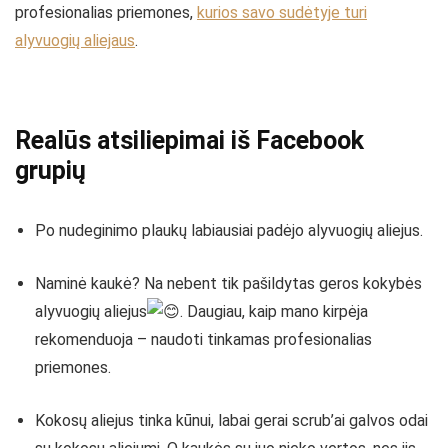
profesionalias priemones,
kurios savo sudėtyje turi
alyvuogių aliejaus
.
Realūs atsiliepimai iš Facebook
grupių
Po nudeginimo plaukų labiausiai padėjo alyvuogių aliejus.
Naminė kaukė? Na nebent tik pašildytas geros kokybės
alyvuogių aliejus
. Daugiau, kaip mano kirpėja
rekomenduoja – naudoti tinkamas profesionalias
priemones.
Kokosų aliejus tinka kūnui, labai gerai scrub’ai galvos odai