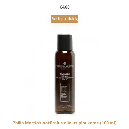
€
4.80
Pirkti produktą
Philip Martin’s natūralus aliejus plaukams (100 ml)