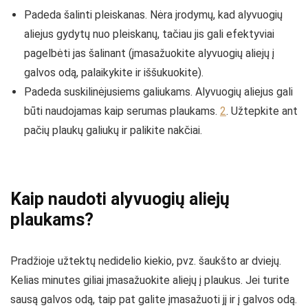
Padeda šalinti pleiskanas. Nėra įrodymų, kad alyvuogių
aliejus gydytų nuo pleiskanų, tačiau jis gali efektyviai
pagelbėti jas šalinant (įmasažuokite alyvuogių aliejų į
galvos odą, palaikykite ir iššukuokite).
Padeda suskilinėjusiems galiukams. Alyvuogių aliejus gali
būti naudojamas kaip serumas plaukams.
2
. Užtepkite ant
pačių plaukų galiukų ir palikite nakčiai.
Kaip naudoti alyvuogių aliejų
plaukams?
Pradžioje užtektų nedidelio kiekio, pvz. šaukšto ar dviejų.
Kelias minutes giliai įmasažuokite aliejų į plaukus. Jei turite
sausą galvos odą, taip pat galite įmasažuoti jį ir į galvos odą.