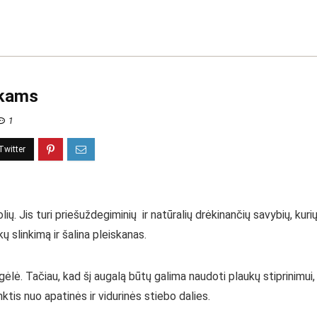
ukams
1
žolių. Jis turi priešuždegiminių ir natūralių drėkinančių savybių, ku
kų slinkimą ir šalina pleiskanas.
lė. Tačiau, kad šį augalą būtų galima naudoti plaukų stiprinimui, a
nktis nuo apatinės ir vidurinės stiebo dalies.