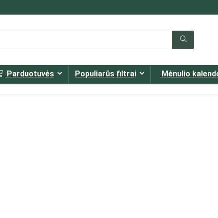
Parduotuvės
Populiarūs filtrai
Mėnulio kalend