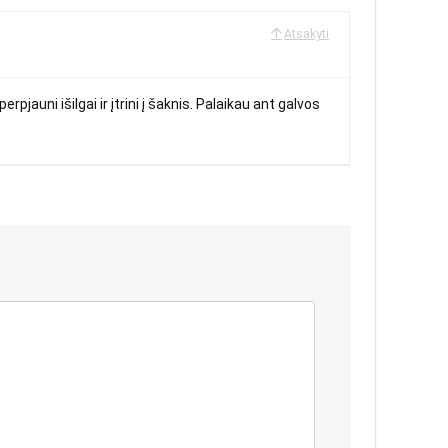
Atsakyti
rpjauni išilgai ir įtrini į šaknis. Palaikau ant galvos