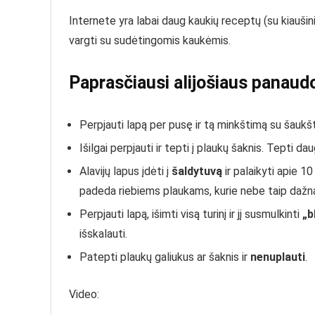
Internete yra labai daug kaukių receptų (su kiaušiniu,
vargti su sudėtingomis kaukėmis.
Paprasčiausi alijošiaus panaudo
Perpjauti lapą per pusę ir tą minkštimą su šaukštu
Išilgai perpjauti ir tepti į plaukų šaknis. Tepti dau
Alavijų lapus įdėti į
šaldytuvą
ir palaikyti apie 10
padeda riebiems plaukams, kurie nebe taip dažnai 
Perpjauti lapą, išimti visą turinį ir jį susmulkinti
„b
išskalauti.
Patepti plaukų galiukus ar šaknis ir
nenuplauti
.
Video: