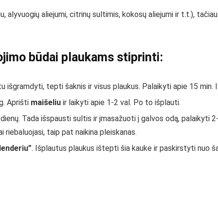
 alyvuogių aliejumi, citrinų sultimis, kokosų aliejumi ir t.t.), tačia
jimo būdai plaukams stiprinti:
 išgramdyti, tepti šaknis ir visus plaukus. Palaikyti apie 15 min. I
g. Aprišti
maišeliu
ir laikyti apie 1-2 val. Po to išplauti.
 dienų. Tada išspausti sultis ir įmasažuoti į galvos odą, palaikyti 2
riebaluojasi, taip pat naikina pleiskanas.
lenderiu”
. Išplautus plaukus ištepti šia kauke ir paskirstyti nuo ša