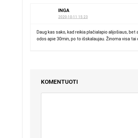
INGA
2020-10-11 15:23
Daug kas sako, kad reikia plačialapio alijošiaus, bet aš
odos apie 30min, po to išskalaujau. Žinoma visa tai 
KOMENTUOTI