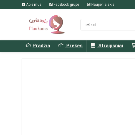
Apie mus
Facebook grupė
Naujienlaiškis
Pradžia
Prekės
Straipsniai