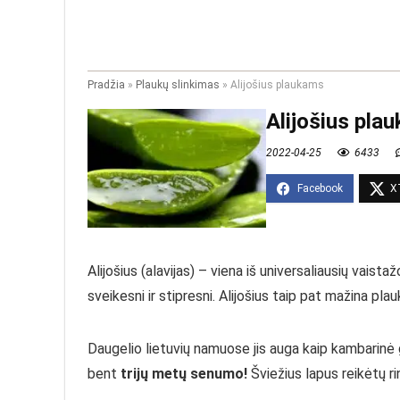
Pradžia
»
Plaukų slinkimas
»
Alijošius plaukams
Alijošius pla
2022-04-25
6433
Alijošius (alavijas) – viena iš universaliausių vaista
sveikesni ir stipresni. Alijošius taip pat mažina plau
Daugelio lietuvių namuose jis auga kaip kambarinė gė
bent
trijų metų senumo!
Šviežius lapus reikėtų ri