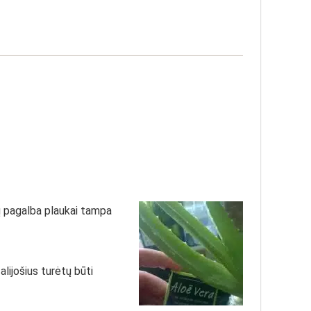
rių pagalba plaukai tampa
lijošius turėtų būti