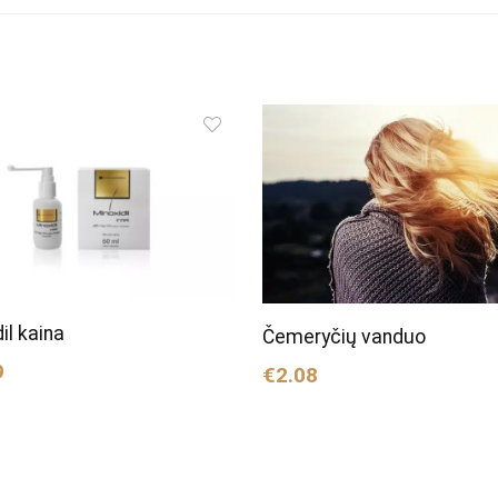
il kaina
Čemeryčių vanduo
9
€2.08