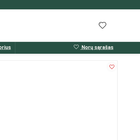
orius
Norų sąrašas