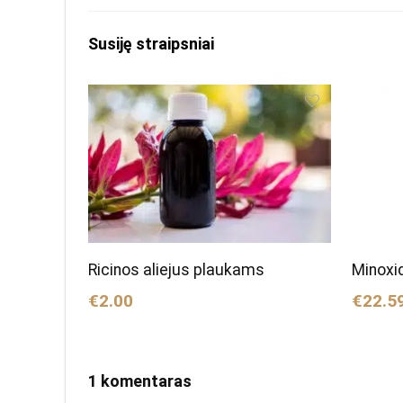
Susiję straipsniai
Ricinos aliejus plaukams
Minoxid
€2.00
€22.5
1 komentaras