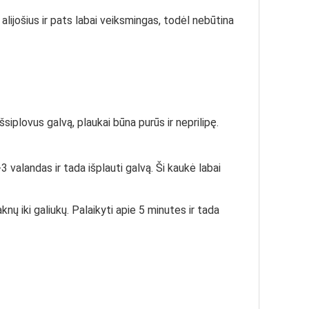
u alijošius ir pats labai veiksmingas, todėl nebūtina
šsiplovus galvą, plaukai būna purūs ir neprilipę.
-3 valandas ir tada išplauti galvą. Ši kaukė labai
knų iki galiukų. Palaikyti apie 5 minutes ir tada