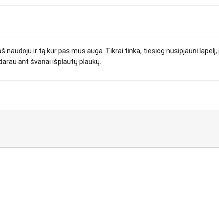
 naudoju ir tą kur pas mus auga. Tikrai tinka, tiesiog nusipjauni lapelį, pe
darau ant švariai išplautų plaukų.