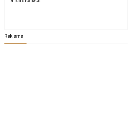
a full stomach.
Reklama