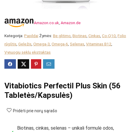
Amazon.co.uk
,
Amazon.de
Kategorija:
Papildai
Žymės:
Be glitimo
,
Biotinas
,
Cinkas
,
Co-Q10
,
Folio
rūgštis
,
Geležis
,
Omega-3
,
Omega-6
,
Selenas
,
Vitaminas B12
,
Vynuogių sėklų ekstraktas
Vitabiotics Perfectil Plus Skin (56
Tabletės/Kapsulės)
Pridėti prie norų sąrašo
Biotinas, cinkas, selenas – unikali formulė odos,