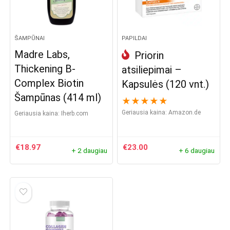
ŠAMPŪNAI
PAPILDAI
Madre Labs,
Priorin
Thickening B-
atsiliepimai –
Complex Biotin
Kapsulės (120 vnt.)
Šampūnas (414 ml)
★
★
★
★
★
Geriausia kaina:
amazon.de
Geriausia kaina:
iherb.com
€
18.97
€
23.00
+ 2 daugiau
+ 6 daugiau