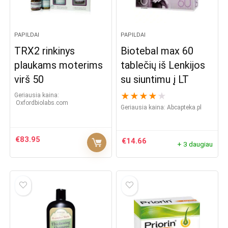
PAPILDAI
PAPILDAI
TRX2 rinkinys
Biotebal max 60
plaukams moterims
tablečių iš Lenkijos
virš 50
su siuntimu į LT
★
★
★
★
★
Geriausia kaina:
oxfordbiolabs.com
Geriausia kaina:
abcapteka.pl
€
83.95
€
14.66
+ 3 daugiau