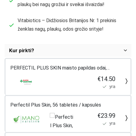
plaukų bei nagų grožiui ir sveikai išvaizdai!
Vitabiotics – Didžiosios Britanijos Nr. 1 prekinis
ženklas nagų, plaukų, odos grožio srityje!
Kur pirkti?
PERFECTIL PLUS SKIN maisto papildas odai,
plaukams, nagams su ypatingu NUTRI-DERMAL
€14.50
koncentratu, 56 tabletės + kapsulės
yra
Perfectil Plus Skin, 56 tabletės / kapsulės
€23.99
yra