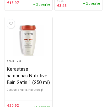
€
7.30
€
18.97
+ 2 daugiau
+ 2 daugiau
Original
Current
€
3.43
price
price
was:
is:
€7.30.
€3.43.
ŠAMPŪNAI
Kerastase
šampūnas Nutritive
Bain Satin 1 (250 ml)
Geriausia kaina:
hairstore.pl
€
20.92