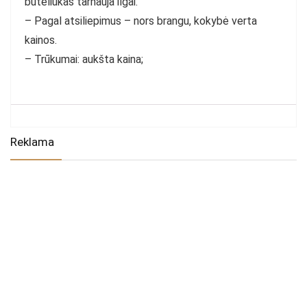
buteliukas tarnauja ilgai.
– Pagal atsiliepimus – nors brangu, kokybė verta
kainos.
– Trūkumai: aukšta kaina;
Reklama