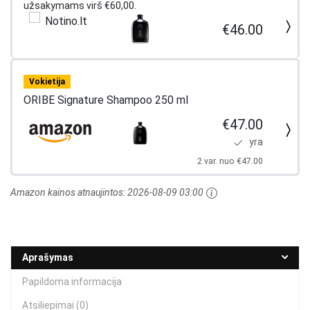
užsakymams virš €60,00.
€46.00
Vokietija
ORIBE Signature Shampoo 250 ml
€47.00
yra
2 var. nuo €47.00
Amazon kainos atnaujintos:
2026-08-09 03:00
Aprašymas
Papildoma informacija
Atsiliepimai (0)