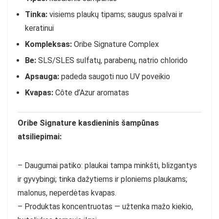
Tinka:
visiems plaukų tipams; saugus spalvai ir
keratinui
Kompleksas:
Oribe Signature Complex
Be:
SLS/SLES sulfatų, parabenų, natrio chlorido
Apsauga:
padeda saugoti nuo UV poveikio
Kvapas:
Côte d’Azur aromatas
Oribe Signature kasdieninis šampūnas
atsiliepimai:
– Daugumai patiko: plaukai tampa minkšti, blizgantys
ir gyvybingi; tinka dažytiems ir ploniems plaukams;
malonus, neperdėtas kvapas.
– Produktas koncentruotas — užtenka mažo kiekio,