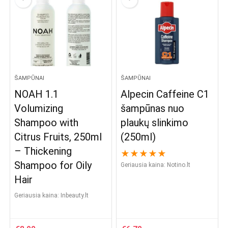
ŠAMPŪNAI
ŠAMPŪNAI
NOAH 1.1
Alpecin Caffeine C1
Volumizing
šampūnas nuo
Shampoo with
plaukų slinkimo
Citrus Fruits, 250ml
(250ml)
– Thickening
★
★
★
★
★
Shampoo for Oily
Geriausia kaina:
notino.lt
Hair
Geriausia kaina:
inbeauty.lt