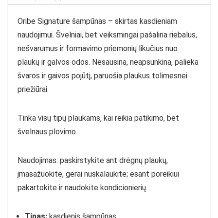
Oribe Signature šampūnas – skirtas kasdieniam
naudojimui. Švelniai, bet veiksmingai pašalina riebalus,
nešvarumus ir formavimo priemonių likučius nuo
plaukų ir galvos odos. Nesausina, neapsunkina, palieka
švaros ir gaivos pojūtį, paruošia plaukus tolimesnei
priežiūrai.
Tinka visų tipų plaukams, kai reikia patikimo, bet
švelnaus plovimo.
Naudojimas: paskirstykite ant drėgnų plaukų,
įmasažuokite, gerai nuskalaukite; esant poreikiui
pakartokite ir naudokite kondicionierių.
Tipas:
kasdienis šampūnas