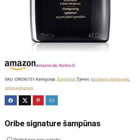
Amazon.de
,
Notino.lt
SKU:
ORE06751
Kategorija:
Šampūnai
Žymės:
kasdienis-sampunas
,
oribe-signature
Oribe signature šampūnas