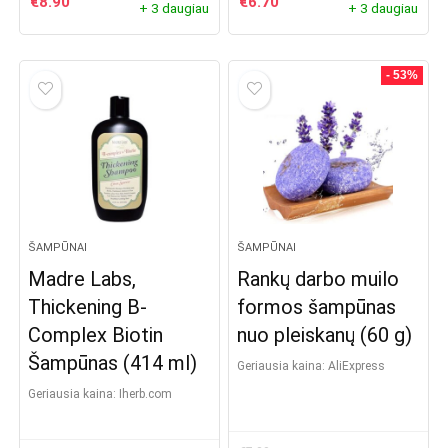
€
8.90
€
6.70
+ 3 daugiau
+ 3 daugiau
- 53%
ŠAMPŪNAI
ŠAMPŪNAI
Madre Labs,
Rankų darbo muilo
Thickening B-
formos šampūnas
Complex Biotin
nuo pleiskanų (60 g)
Šampūnas (414 ml)
Geriausia kaina:
AliExpress
Geriausia kaina:
iherb.com