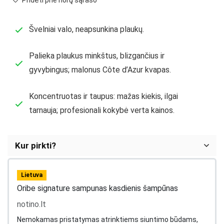
Pridėti prie norų sąrašo
Švelniai valo, neapsunkina plaukų.
Palieka plaukus minkštus, blizgančius ir
gyvybingus; malonus Côte d’Azur kvapas.
Koncentruotas ir taupus: mažas kiekis, ilgai
tarnauja; profesionali kokybė verta kainos.
Kur pirkti?
Lietuva
Oribe signature sampunas kasdienis šampūnas
notino.lt
Nemokamas pristatymas atrinktiems siuntimo būdams,