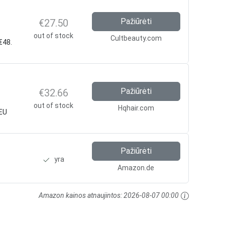
Pažiūrėti
€27.50
out of stock
Cultbeauty.com
€48.
Pažiūrėti
€32.66
out of stock
Hqhair.com
EU
Pažiūrėti
yra
Amazon.de
Amazon kainos atnaujintos:
2026-08-07 00:00