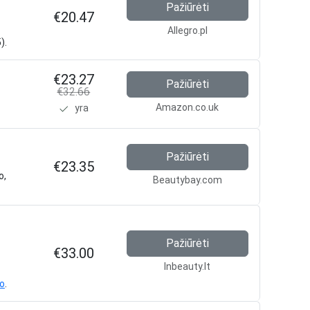
Pažiūrėti
€20.47
Allegro.pl
).
€23.27
Pažiūrėti
€32.66
Amazon.co.uk
yra
Pažiūrėti
€23.35
o,
Beautybay.com
Pažiūrėti
€33.00
Inbeauty.lt
fo
.