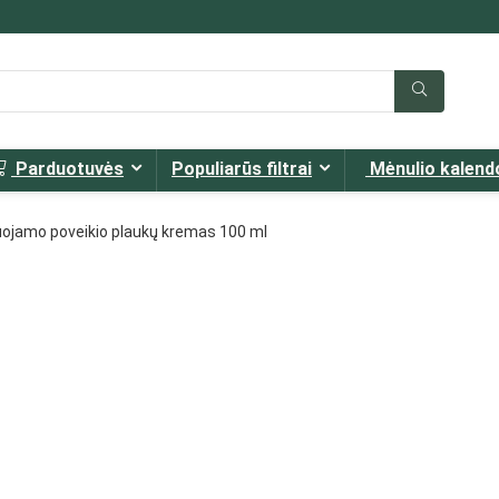
Parduotuvės
Populiarūs filtrai
Mėnulio kalend
uojamo poveikio plaukų kremas 100 ml