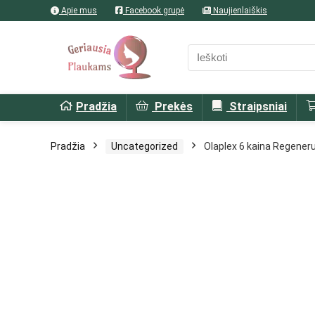
Apie mus
Facebook grupė
Naujienlaiškis
Pradžia
Prekės
Straipsniai
Pradžia
Uncategorized
Olaplex 6 kaina Regener