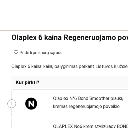
Olaplex 6 kaina Regeneruojamo po
Pridėti prie norų sąrašo
Olaplex 6 kaina: kainų palyginimas perkant Lietuvos ir užsie
Kur pirkti?
Olaplex N°6 Bond Smoother plaukų
1
kremas regeneruojamojo poveikio
OLAPLEX No6 krem stylizujący BON