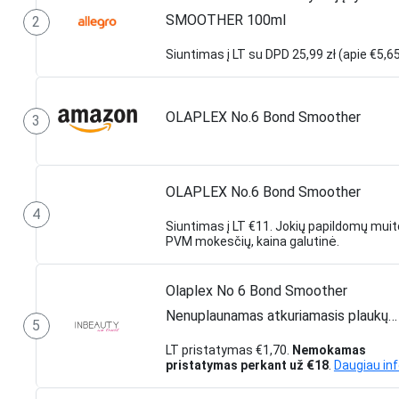
SMOOTHER 100ml
2
Siuntimas į LT su DPD 25,99 zł (apie €5,65
OLAPLEX No.6 Bond Smoother
3
OLAPLEX No.6 Bond Smoother
4
Siuntimas į LT €11. Jokių papildomų muit
PVM mokesčių, kaina galutinė.
Olaplex No 6 Bond Smoother
Nenuplaunamas atkuriamasis plaukų
5
kremas, 100ml
LT pristatymas €1,70.
Nemokamas
pristatymas perkant už €18
.
Daugiau in