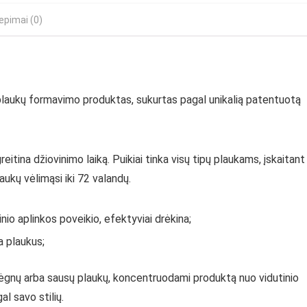
iepimai (0)
plaukų formavimo produktas, sukurtas pagal unikalią patentuotą
eitina džiovinimo laiką.
Puikiai tinka visų tipų plaukams, įskaitant
ukų vėlimąsi iki 72 valandų.
nio aplinkos poveikio, efektyviai drėkina;
a plaukus;
drėgnų arba sausų plaukų, koncentruodami produktą nuo vidutinio
l savo stilių.