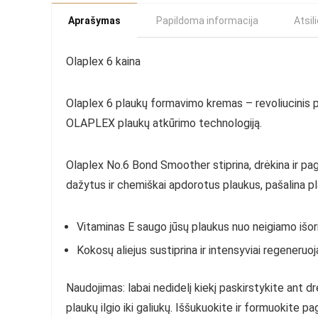
Aprašymas
Papildoma informacija
Atsil
Olaplex 6 kaina
Olaplex 6 plaukų formavimo kremas – revoliucinis 
OLAPLEX plaukų atkūrimo technologiją.
Olaplex No.6 Bond Smoother stiprina, drėkina ir pagr
dažytus ir chemiškai apdorotus plaukus, pašalina pla
Vitaminas E saugo jūsų plaukus nuo neigiamo išori
Kokosų aliejus sustiprina ir intensyviai regeneruoj
Naudojimas: labai nedidelį kiekį paskirstykite ant 
plaukų ilgio iki galiukų.
Iššukuokite ir formuokite paga