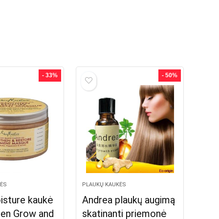
- 33%
- 50%
ĖS
PLAUKŲ KAUKĖS
isture kaukė
Andrea plaukų augimą
hen Grow and
skatinanti priemonė