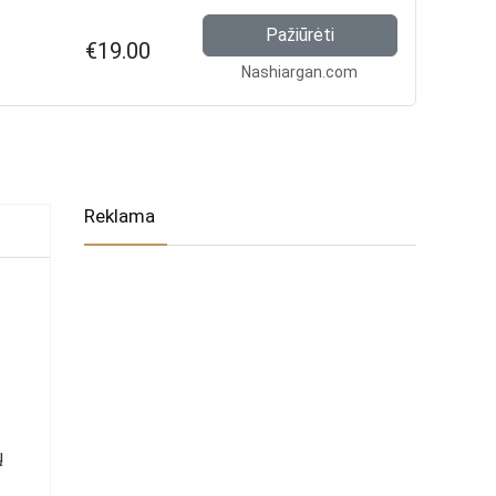
Pažiūrėti
€19.00
Nashiargan.com
Reklama
ų