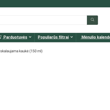
Parduotuvės
Populiarūs filtrai
Mėnulio kalend
uskalaujama kaukė (150 ml)