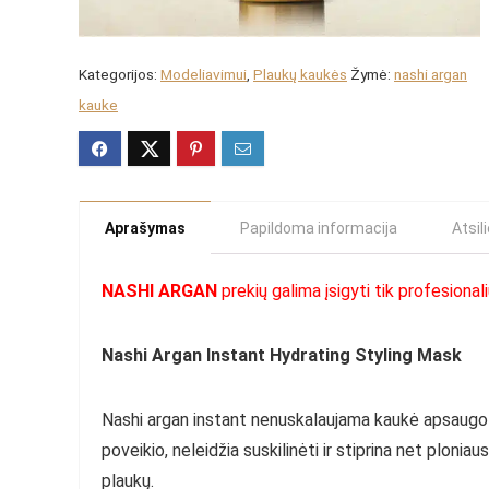
Kategorijos:
Modeliavimui
,
Plaukų kaukės
Žymė:
nashi argan
kauke
Aprašymas
Papildoma informacija
Atsil
NASHI ARGAN
prekių galima įsigyti tik profesiona
Nashi Argan Instant Hydrating Styling Mask
Nashi argan instant nenuskalaujama kaukė apsaugo j
poveikio, neleidžia suskilinėti ir stiprina net ploniau
plaukų.