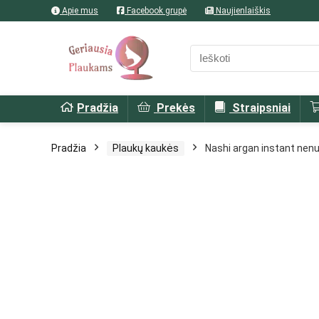
Apie mus
Facebook grupė
Naujienlaiškis
Pradžia
Prekės
Straipsniai
Pradžia
Plaukų kaukės
Nashi argan instant nen