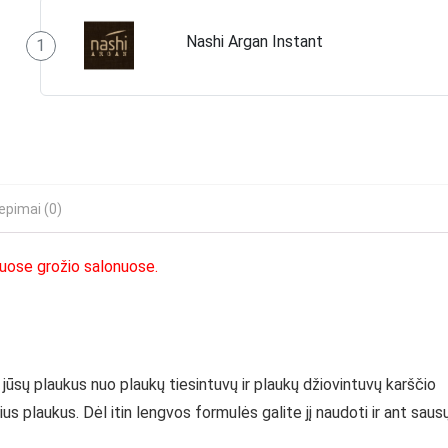
Nashi Argan Instant
1
iepimai (0)
liuose grožio salonuose.
ūsų plaukus nuo plaukų tiesintuvų ir plaukų džiovintuvų karščio
sius plaukus.
Dėl itin lengvos formulės galite jį naudoti ir ant saus