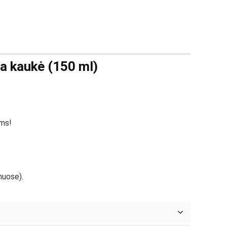
a kaukė (150 ml)
ams!
nuose).