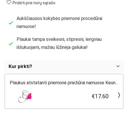
Pridėti prie norų sąrašo
Aukščiausios kokybės priemonė procedūrai
namuose!
Plaukai tampa sveikesni, stipresni, lengviau
iššukuojami, mažiau lūžinėja galiukai!
Kur pirkti?
Plaukus atstatanti priemonė priežiūrai namuose Keune
BOND FUSION RECHARGER 200ml Tekstas
€17.60
nukopijuotas iš:...