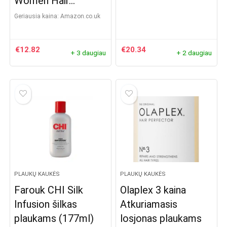
Women Hair…
Geriausia kaina:
Amazon.co.uk
€
12.82
€
20.34
+ 3 daugiau
+ 2 daugiau
PLAUKŲ KAUKĖS
PLAUKŲ KAUKĖS
Farouk CHI Silk
Olaplex 3 kaina
Infusion šilkas
Atkuriamasis
plaukams (177ml)
losjonas plaukams