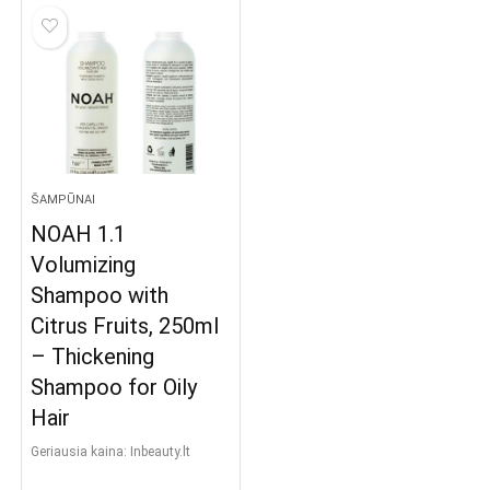
€36.75.
€19.82.
ŠAMPŪNAI
NOAH 1.1
Volumizing
Shampoo with
Citrus Fruits, 250ml
– Thickening
Shampoo for Oily
Hair
Geriausia kaina:
inbeauty.lt