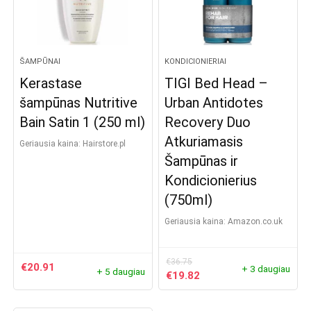
ŠAMPŪNAI
KONDICIONIERIAI
Kerastase
TIGI Bed Head –
šampūnas Nutritive
Urban Antidotes
Bain Satin 1 (250 ml)
Recovery Duo
Atkuriamasis
Geriausia kaina:
hairstore.pl
Šampūnas ir
Kondicionierius
(750ml)
Geriausia kaina:
Amazon.co.uk
€
36.75
€
20.91
+ 3 daugiau
+ 5 daugiau
Original
Current
€
19.82
price
price
was:
is: