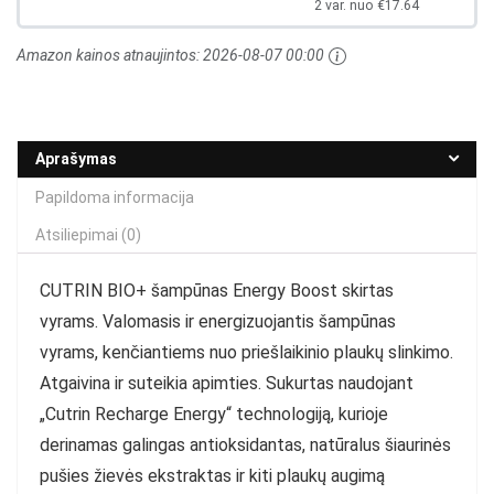
250ml
2 var. nuo €17.64
Amazon kainos atnaujintos:
2026-08-07 00:00
Aprašymas
Papildoma informacija
Atsiliepimai (0)
CUTRIN BIO+ šampūnas Energy Boost skirtas
vyrams.
Valomasis ir energizuojantis šampūnas
vyrams, kenčiantiems nuo priešlaikinio plaukų slinkimo.
Atgaivina ir suteikia apimties.
Sukurtas naudojant
„Cutrin Recharge Energy“ technologiją, kurioje
derinamas galingas antioksidantas, natūralus šiaurinės
pušies žievės ekstraktas ir kiti plaukų augimą