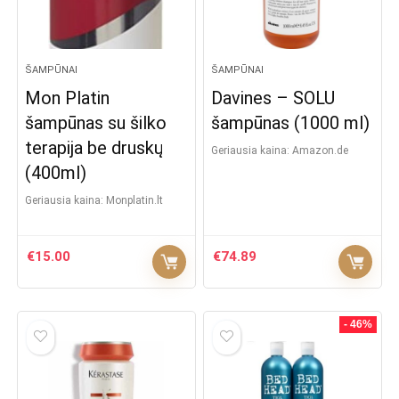
ŠAMPŪNAI
ŠAMPŪNAI
Mon Platin
Davines – SOLU
šampūnas su šilko
šampūnas (1000 ml)
terapija be druskų
Geriausia kaina:
Amazon.de
(400ml)
Geriausia kaina:
monplatin.lt
€
15.00
€
74.89
- 46%