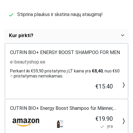
Stiprina plaukus ir skatina naujų ataugimą!
Kur pirkti?
CUTRIN BIO+ ENERGY BOOST SHAMPOO FOR MEN
e-beautyshop.ee
Perkant iki €59,90 pristatymo į LT kaina yra
€8,40
, n
uo €60
– pristatymas nemokamas.
€15.40
CUTRIN BIO+ Energy Boost Shampoo für Männer,
Energetisierendes Shampoo für Männer gegen
€19.90
vorzeitigen Haarausfall mit nordischer Kiefernrinde,
yra