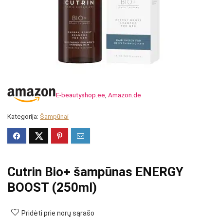
E-beautyshop.ee
,
Amazon.de
Kategorija:
Šampūnai
Cutrin Bio+ šampūnas ENERGY
BOOST (250ml)
Pridėti prie norų sąrašo